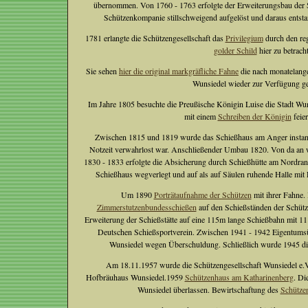
übernommen. Von 1760 - 1763 erfolgte der Erweiterungsbau der
Schützenkompanie stillschweigend aufgelöst und daraus entstan
1781 erlangte die Schützengesellschaft das
Privilegium
durch den re
golder Schild
hier zu betracht
Sie sehen
hier die original markgräfliche Fahne
die nach monatelang
Wunsiedel wieder zur Verfügung ge
Im Jahre 1805 besuchte die Preußische Königin Luise die Stadt Wu
mit einem
Schreiben der Königin
feier
Zwischen 1815 und 1819 wurde das Schießhaus am Anger instandg
Notzeit verwahrlost war. Anschließender Umbau 1820. Von da an
1830 - 1833 erfolgte die Absicherung durch Schießhütte am Nordra
Schießhaus wegverlegt und auf als auf Säulen ruhende Halle mit 
Um 1890
Porträtaufnahme der Schützen
mit ihrer Fahne.
Zimmerstutzenbundesschießen
auf den Schießständen der Schütz
Erweiterung der Schießstätte auf eine 115m lange Schießbahn mit 11
Deutschen Schießsportverein. Zwischen 1941 - 1942 Eigentumsü
Wunsiedel wegen Überschuldung. Schließlich wurde 1945 die
Am 18.11.1957 wurde die Schützengesellschaft Wunsiedel e.V
Hofbräuhaus Wunsiedel.1959
Schützenhaus am Katharinenberg
. Di
Wunsiedel überlassen. Bewirtschaftung des
Schützen