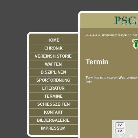
HOME
CHRONIK
VEREINSHISTORIE
Termin
WAFFEN
DISZIPLINEN
Termine zu unseren Westernschi
SPORTORDNUNG
hier
.
LITERATUR
TERMINE
SCHIESSZEITEN
KONTAKT
BILDERGALERIE
IMPRESSUM
S
M