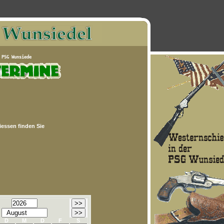
essen finden Sie
D
M
D
F
S