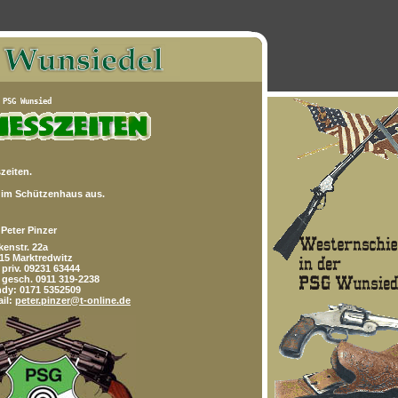
zeiten.
 im Schützenhaus aus.
Peter Pinzer
kenstr. 22a
15 Marktredwitz
. priv. 09231 63444
. gesch. 0911 319-2238
dy: 0171 5352509
il:
peter.pinzer@t-online.de