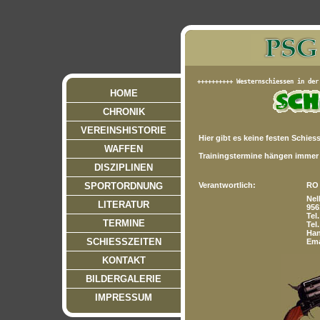
HOME
CHRONIK
VEREINSHISTORIE
Hier gibt es keine festen Schiess
WAFFEN
Trainingstermine hängen immer
DISZIPLINEN
SPORTORDNUNG
Verantwortlich:
RO 
Nel
LITERATUR
956
Tel
TERMINE
Tel
Han
SCHIESSZEITEN
Ema
KONTAKT
BILDERGALERIE
IMPRESSUM